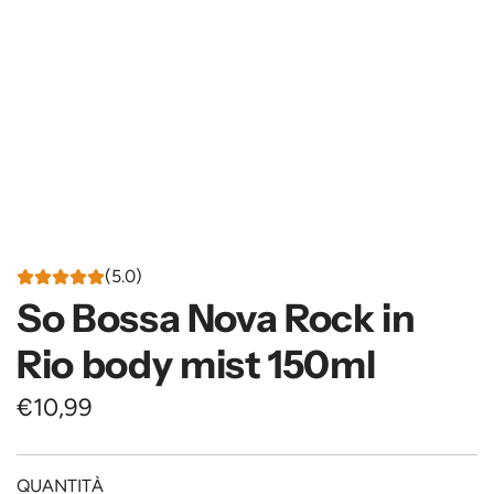
(5.0)
So Bossa Nova Rock in
Rio body mist 150ml
P
€10,99
r
e
QUANTITÀ