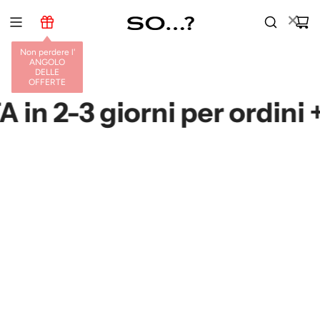
V
×
A
I
Non perdere l'
A
ANGOLO
L
DELLE
OFFERTE
C
O
2-3 giorni per ordini +1
N
T
E
N
U
T
O