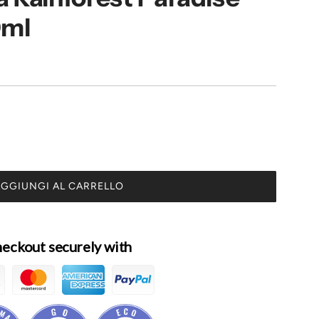
0ml
GGIUNGI AL CARRELLO
C
A
R
I
eckout securely with
C
A
M
E
N