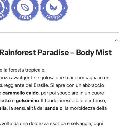
T
O
.
.
.
 Rainforest Paradise – Body Mist
lla foresta tropicale.
ranza avvolgente e golosa che ti accompagna in un
sureggiante del Brasile. Si apre con un abbraccio
e
caramello caldo
, per poi sbocciare in un cuore
etto
e
gelsomino
. Il fondo, irresistibile e intenso,
lla
, la sensualità del
sandalo
, la morbidezza della
avvolta da una dolcezza esotica e selvaggia, ogni