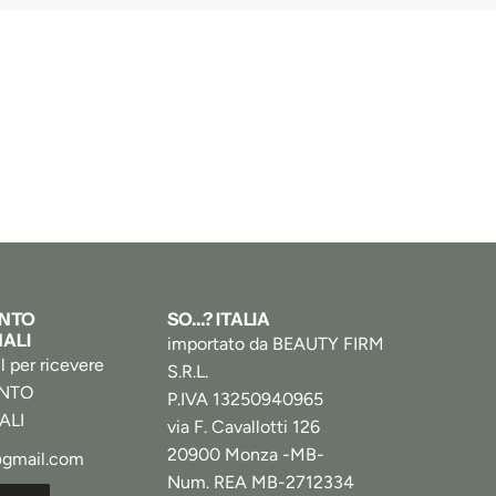
ONTO
SO...? ITALIA
ALI
importato da BEAUTY FIRM
il per ricevere
S.R.L.
ONTO
P.IVA 13250940965
ALI
via F. Cavallotti 126
20900 Monza -MB-
Num. REA MB-2712334