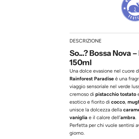
l
e
DESCRIZIONE
So...? Bossa Nova –
150ml
Una dolce evasione nel cuore de
Rainforest Paradise
è una frag
viaggio sensoriale nel verde lus
cremoso di
pistacchio tostato
esotico e fiorito di
cocco
,
mugh
unisce la dolcezza della
carame
vaniglia
e il calore dell’
ambra
.
Perfetta per chi vuole sentirsi 
giorno.