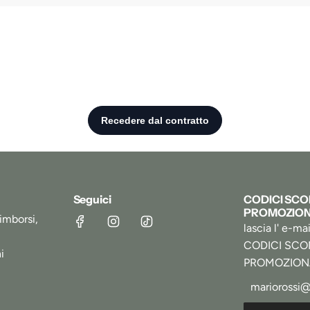
Seguici
CODICI SC
PROMOZION
imborsi,
lascia l' e-ma
CODICI SC
i
PROMOZION