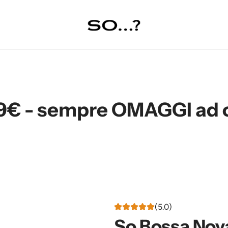
pre OMAGGI ad ogni acqui
(5.0)
So Bossa Nova