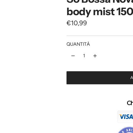
body mist 15
P
€10,99
r
e
QUANTITÀ
z
z
o
A
n
o
Ch
r
m
a