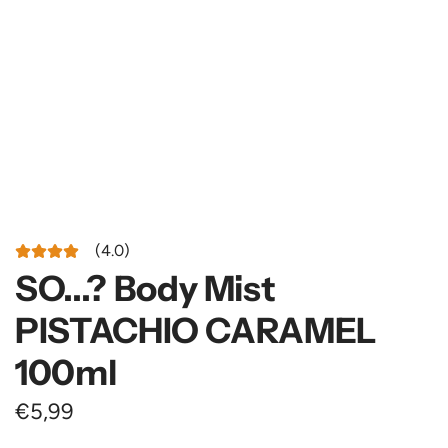
(4.0)
SO...? Body Mist
PISTACHIO CARAMEL
100ml
P
€5,99
r