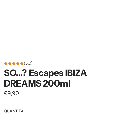
(5.0)
SO...? Escapes IBIZA
DREAMS 200ml
P
€9,90
r
e
QUANTITÀ