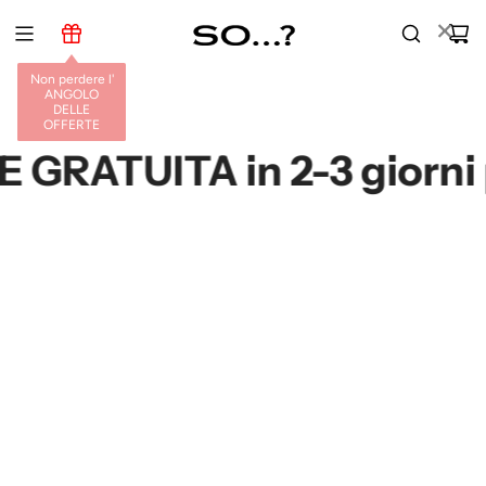
V
×
A
I
Non perdere l'
A
ANGOLO
L
DELLE
OFFERTE
C
O
ATUITA in 2-3 giorni per
N
T
E
N
U
T
O