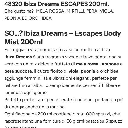
48320 Ibiza Dreams ESCAPES 200ml.
Che gusto ha? MELA ROSSA, MIRTILLI, PERA, VIOLA,
PEONIA ED ORCHIDEA
SO...? Ibiza Dreams – Escapes Body
Mist 200ml
Festeggia la vita, come se fossi su un rooftop a Ibiza.
Ibiza Dreams
è una fragranza vivace e travolgente, che si
apre con un mix dolce e fruttato di
mela rossa
,
lampone
e
pera succosa
. Il cuore fiorito di
viola
,
peonia
e
orchidea
aggiunge femminilità e vibrazioni eleganti, perfette per
ballare fino all’alba… o semplicemente per sentirti libera e
luminosa ogni giorno.
Perfetta per l’estate, per le serate fuori e per portare un po’
di energia anche nella routine.
Ogni flacone da 200 ml contiene circa 1000 spruzzi, che
rappresentano una fornitura di 66 giorni basata su 5 spruzzi