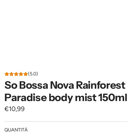
(5.0)
So Bossa Nova Rainforest
Paradise body mist 150ml
P
€10,99
r
e
QUANTITÀ