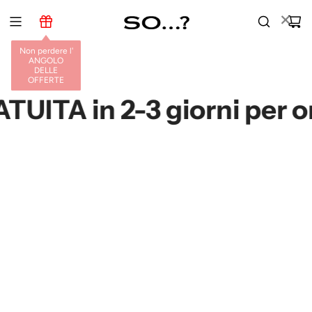
V
×
A
I
Non perdere l'
A
ANGOLO
L
DELLE
OFFERTE
C
O
TA in 2-3 giorni per ord
N
T
E
N
U
T
O