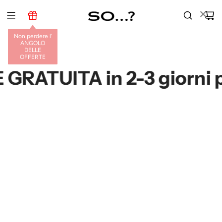
V
×
A
I
Non perdere l'
A
ANGOLO
L
DELLE
OFFERTE
C
O
ATUITA in 2-3 giorni per 
N
T
E
N
U
T
O