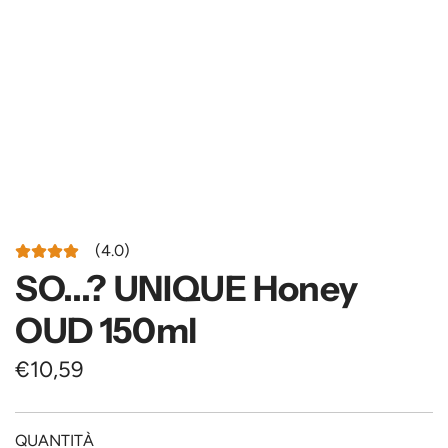
(4.0)
SO...? UNIQUE Honey
OUD 150ml
P
€10,59
r
e
QUANTITÀ