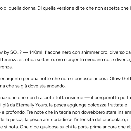
 di quella donna. Di quella versione di te che non aspetta che 
ow by SO...? — 140ml, flacone nero con shimmer oro, diverso da
ferenza estetica soltanto: oro e argento evocano cose diverse,
renza.
er argento per una notte che non si conosce ancora. Glow Gett
na che sa già dove sta andando.
nazione che non ti aspetti tutta insieme — il bergamotto porta
ià da Eternally Yours, la pesca aggiunge dolcezza fruttata e
o e profondo. Tre note che in teoria non dovrebbero stare insie
lla pesca, la pesca ammorbidisce l'intensità del cioccolato, il
che si nota. Che dice qualcosa su chi la porta prima ancora che a