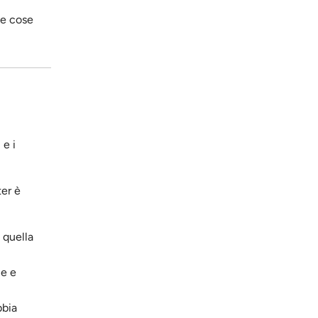
le cose
 e i
er è
 quella
me e
bbia