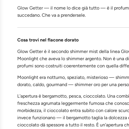
Glow Getter
— il nome lo dice già tutto — è il profumo
succedano. Che va a prendersele.
Cosa trovi nel flacone dorato
Glow Getter è il secondo shimmer mist della linea Gl
Moonlight che aveva lo shimmer argento. Non è una dif
profumi sono costruiti coerentemente con quella diffe
Moonlight era notturno, speziato, misterioso — shimm
dorato, caldo, gourmand — shimmer oro per una perso
L'apertura è bergamotto, pesca, cioccolato. Una combi
freschezza agrumata leggermente fumosa che conosci g
morbidezza, il cioccolato entra subito con calore scur
invece funzionano — il bergamotto taglia la dolcezza de
cioccolato dà spessore a tutto il resto. È un'apertura 