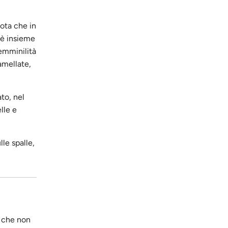
nota che in
 è insieme
emminilità
amellate,
to, nel
lle e
le spalle,
a che non