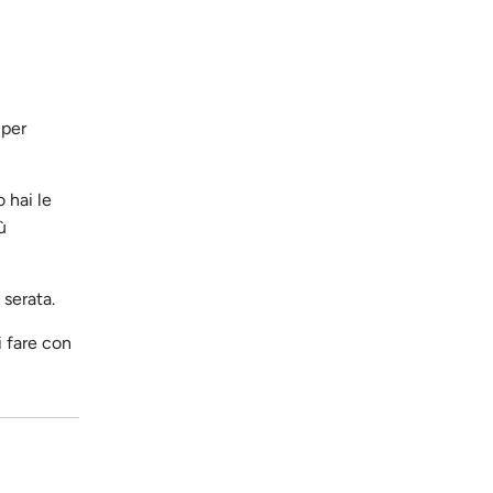
 per
 hai le
ù
 serata.
i fare con