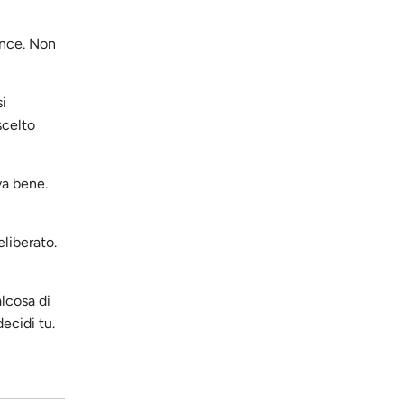
ance. Non
i
scelto
va bene.
eliberato.
alcosa di
ecidi tu.