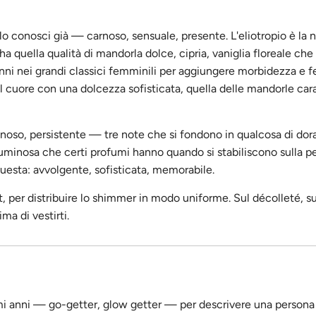
o lo conosci già — carnoso, sensuale, presente. L'eliotropio è la 
quella qualità di mandorla dolce, cipria, vaniglia floreale che
nni nei grandi classici femminili per aggiungere morbidezza e f
 il cuore con una dolcezza sofisticata, quella delle mandorle car
sinoso, persistente — tre note che si fondono in qualcosa di dora
 luminosa che certi profumi hanno quando si stabiliscono sulla pe
uesta: avvolgente, sofisticata, memorabile.
 per distribuire lo shimmer in modo uniforme. Sul décolleté, sul
ma di vestirti.
timi anni — go-getter, glow getter — per descrivere una person