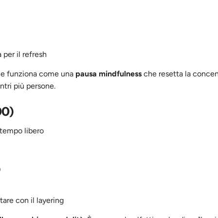
per il refresh
one funziona come una
pausa mindfulness
che resetta la concen
ontri più persone.
00)
 tempo libero
)
are con il layering