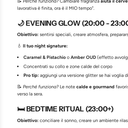
📝
Perché funziona?
Cambiare fragranza
aiuta il cerv
lavorativa è finita, ora è il MIO tempo".
🌙 EVENING GLOW (20:00 - 23:0
Obiettivo:
sentirsi speciali, creare atmosfera, preparars
💧
Il tuo night signature:
Caramel & Pistachio
o
Amber OUD
(effetto avvol
Concentrati su collo e zone calde del corpo
Pro tip:
aggiungi una versione glitter se hai voglia di
📝
Perché funziona?
Le note
calde e gourmand
favori
verso la sera.
🛏️ BEDTIME RITUAL (23:00+)
Obiettivo:
conciliare il sonno, creare un ambiente rila