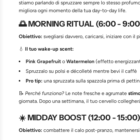
stiamo parlando di spruzzare sempre lo stesso profum
migliora ogni momento della tua day-to-day life.
🌅 MORNING RITUAL (6:00 - 9:00
Obiettivo:
svegliarsi davvero, caricarsi, iniziare con il 
💧
Il tuo wake-up scent:
Pink Grapefruit
o
Watermelon
(effetto energizzan
Spruzzalo su polsi e décolleté mentre bevi il caffè
Pro tip:
una spruzzata sulla spazzola prima di pettina
📝
Perché funziona?
Le note fresche e agrumate
stim
giornata. Dopo una settimana, il tuo cervello collegh
☀️ MIDDAY BOOST (12:00 - 15:00
Obiettivo:
combattere il calo post-pranzo, mantenersi