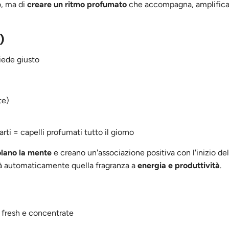
o, ma di
creare un ritmo profumato
che accompagna, amplifica
)
piede giusto
te)
rti = capelli profumati tutto il giorno
olano la mente
e creano un'associazione positiva con l'inizio del
erà automaticamente quella fragranza a
energia e produttività
.
)
 fresh e concentrate