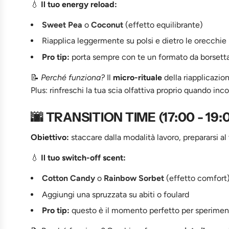
💧
Il tuo energy reload:
Sweet Pea
o
Coconut
(effetto equilibrante)
Riapplica leggermente su polsi e dietro le orecchie
Pro tip:
porta sempre con te un formato da borsetta 
📝
Perché funziona?
Il
micro-rituale
della riapplicazi
Plus: rinfreschi la tua scia olfattiva proprio quando inc
🌆 TRANSITION TIME (17:00 - 19:
Obiettivo:
staccare dalla modalità lavoro, prepararsi al
💧
Il tuo switch-off scent:
Cotton Candy
o
Rainbow Sorbet
(effetto comfort
Aggiungi una spruzzata su abiti o foulard
Pro tip:
questo è il momento perfetto per speriment