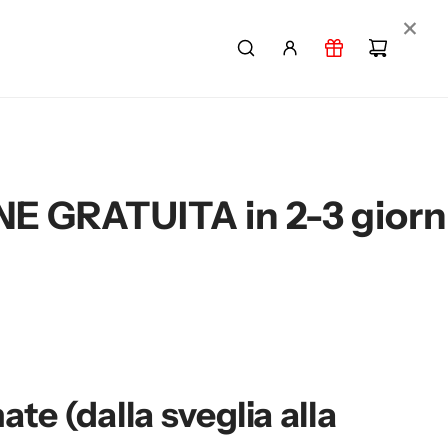
×
2-3 giorni per ordini +1
te (dalla sveglia alla