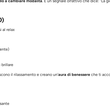
ello a cambiare modalità
. È un segnale olfattivo che dice: "La g
0)
i al relax
gente)
 brillare
scono il rilassamento e creano un'
aura di benessere
che ti ac
ssante