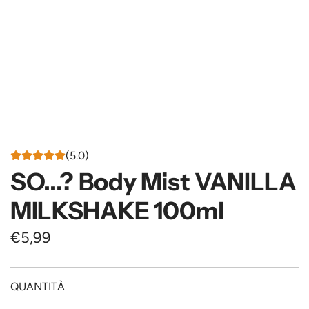
(5.0)
SO...? Body Mist VANILLA
MILKSHAKE 100ml
P
€5,99
r
e
QUANTITÀ